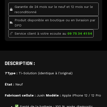
o
r
e
Pro
k
Garantie de 24 mois sur le neuf et 12 mois sur le
Premium
DIAG
reconditionné
MODE
Produit disponible en boutique ou en livrasion par
DPD
Service client à votre ecoute au
09 75 34 41 54
DESCRIPTION :
7Type :
Ti-Solution (identique à l’original)
État :
Neuf
Fabricant cellule :
Juxin
Modèle :
Apple iPhone 12 / 12 Pro
Santé de la batterie : 100 % après diagnostic