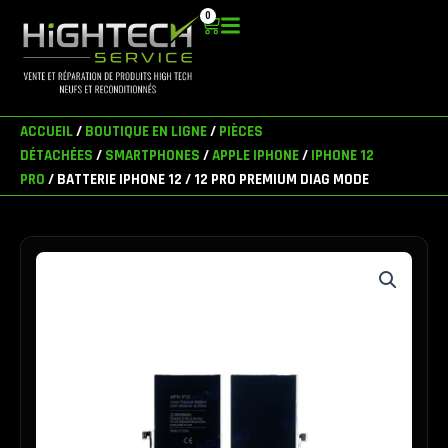
Aller
0
Panier
au
contenu
ACCUEIL
/
BOUTIQUE EN LIGNE
/
PIÈCES
DÉTACHÉES
/
SMARTPHONES
/
APPLE IPHONE
/
IPHONE 12
PRO
/ BATTERIE IPHONE 12 / 12 PRO PREMIUM DIAG MODE