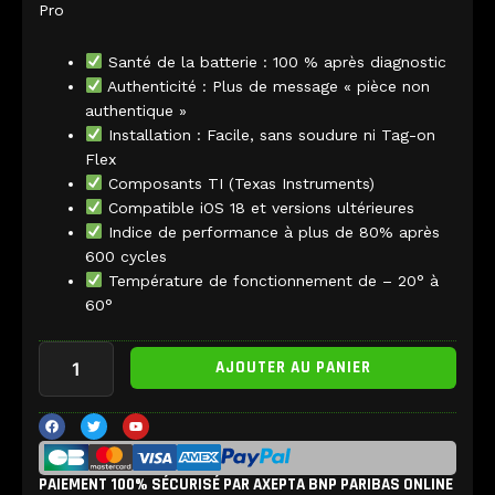
Pro
Santé de la batterie : 100 % après diagnostic
Authenticité : Plus de message « pièce non
authentique »
Installation : Facile, sans soudure ni Tag-on
Flex
Composants TI (Texas Instruments)
Compatible iOS 18 et versions ultérieures
Indice de performance à plus de 80% après
600 cycles
Température de fonctionnement de – 20° à
60°
quantité
AJOUTER AU PANIER
de
Batterie
iPhone
F
T
Y
a
w
o
12
c
i
u
e
t
t
/
b
t
u
12
PAIEMENT 100% SÉCURISÉ PAR AXEPTA BNP PARIBAS ONLINE
o
e
b