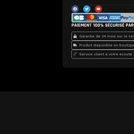
iPhone
F
T
Y
a
w
o
12
c
i
u
/
e
t
t
b
t
u
12
o
e
b
PAIEMENT 100% SÉCURISÉ PAR
o
r
e
Pro
k
Premium
Garantie de 24 mois sur le neu
-
Produit disponible en boutiqu
2815
mAH
Service client à votre ecoute