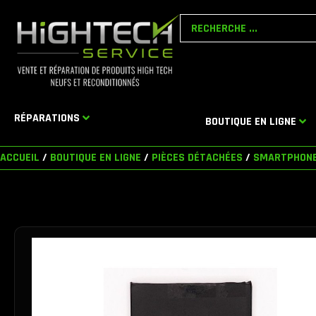
Aller
Search
au
...
contenu
RÉPARATIONS
BOUTIQUE EN LIGNE
ACCUEIL
/
BOUTIQUE EN LIGNE
/
PIÈCES DÉTACHÉES
/
SMARTPHON