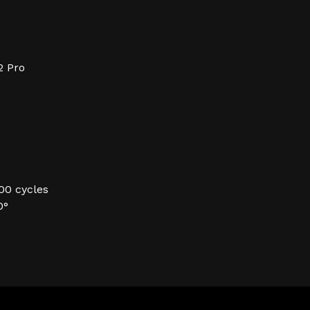
2 Pro
00 cycles
0°