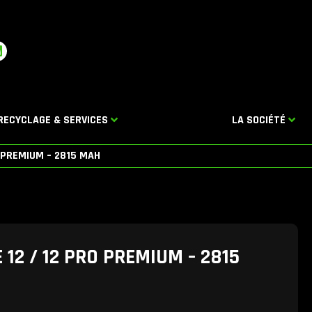
L
n
k
e
d
RECYCLAGE & SERVICES
LA SOCIÉTÉ
n
O PREMIUM – 2815 MAH
 12 / 12 PRO PREMIUM – 2815