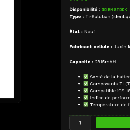
Disponibilité :
30 EN STOCK
Type :
Ti-Solution (identiqu
État :
Neuf
Fabricant cellule :
Juxin
Capacité :
2815mAH
Santé de la batter
Composants TI (T
Compatible iOS 18 
Indice de perform
Température de f
quantité
de
Batterie