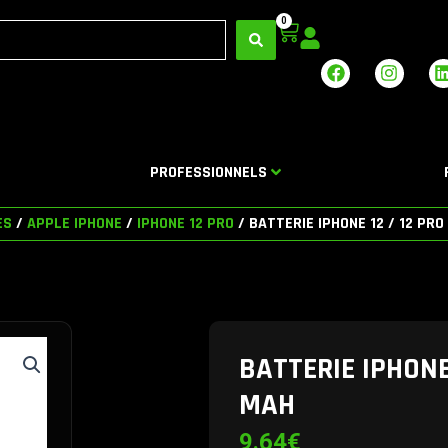
0
Panier
F
I
a
n
i
c
s
e
t
b
a
o
g
PROFESSIONNELS
o
r
i
k
a
m
ES
/
APPLE IPHONE
/
IPHONE 12 PRO
/ BATTERIE IPHONE 12 / 12 PR
BATTERIE IPHONE
MAH
9.64
€