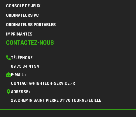
CONSOLE DE JEUX
ORDINATEURS PC
ORDINATEURS PORTABLES
IMPRIMANTES
CONTACTEZ-NOUS
TÉLÉPHONE :
09 75 34 41 54
E-MAIL :
CONTACT@HIGHTECH-SERVICE.FR
ADRESSE :
29, CHEMIN SAINT PIERRE 31170 TOURNEFEUILLE
F
I
L
a
n
i
c
s
n
© 2026
HighTech Service
| Sales & Repair of High Tech
e
t
k
b
a
e