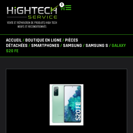
Aller
0
Panier
au
contenu
ACCUEIL
/
BOUTIQUE EN LIGNE
/
PIÈCES
DÉTACHÉES
/
SMARTPHONES
/
SAMSUNG
/
SAMSUNG S
/ GALAXY
S20 FE