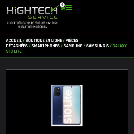
Aller
0
Panier
au
contenu
ACCUEIL
/
BOUTIQUE EN LIGNE
/
PIÈCES
DÉTACHÉES
/
SMARTPHONES
/
SAMSUNG
/
SAMSUNG S
/ GALAXY
S10 LITE