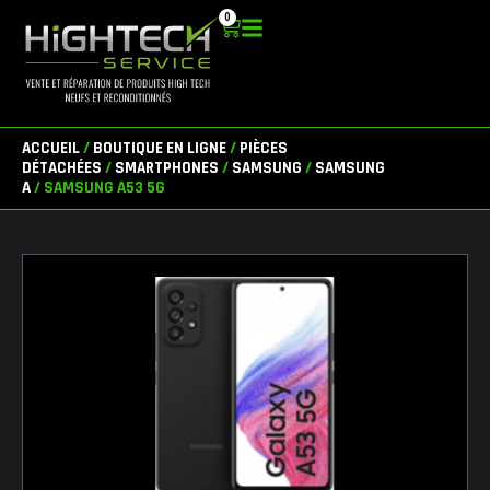
Aller
0
Panier
au
contenu
ACCUEIL
/
BOUTIQUE EN LIGNE
/
PIÈCES
DÉTACHÉES
/
SMARTPHONES
/
SAMSUNG
/
SAMSUNG
A
/ SAMSUNG A53 5G