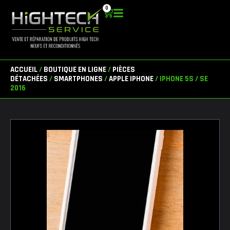
Aller
0
Panier
au
contenu
ACCUEIL
/
BOUTIQUE EN LIGNE
/
PIÈCES
DÉTACHÉES
/
SMARTPHONES
/
APPLE IPHONE
/ IPHONE 5S / SE
2016