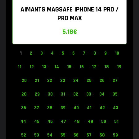
AIMANTS MAGSAFE IPHONE 14 PRO /
PRO MAX
5.18
€
1
2
3
4
5
6
7
8
9
10
11
12
13
14
15
16
17
18
19
20
21
22
23
24
25
26
27
28
29
30
31
32
33
34
35
36
37
38
39
40
41
42
43
44
45
46
47
48
49
50
51
52
53
54
55
56
57
58
59